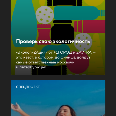
Проверь свою экологичность
«ЭкологиZAция» от +1ГОРОД и ZAVTRA —
это квест, в котором до финиша дойдут
самые ответственные москвичи
и петербуржцы!
СПЕЦПРОЕКТ