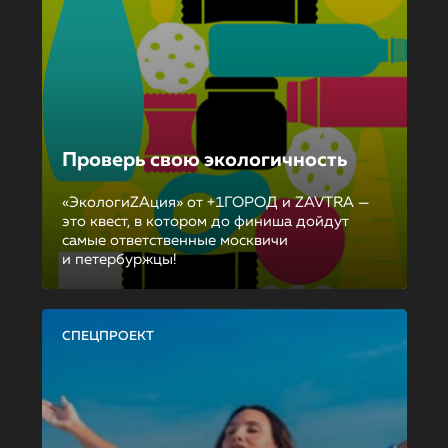
Проверь свою экологичность
«ЭкологиZAция» от +1ГОРОД и ZAVTRA —
это квест, в котором до финиша дойдут
самые ответственные москвичи
и петербуржцы!
СПЕЦПРОЕКТ