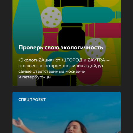
Проверь свою экологичность
«ЭкологиZAция» от +1ГОРОД и ZAVTRA —
это квест, в котором до финиша дойдут
самые ответственные москвичи
и петербуржцы!
СПЕЦПРОЕКТ