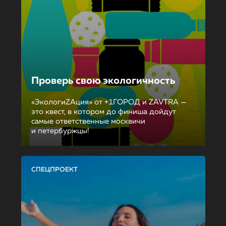
Проверь свою экологичность
«ЭкологиZAция» от +1ГОРОД и ZAVTRA —
это квест, в котором до финиша дойдут
самые ответственные москвичи
и петербуржцы!
СПЕЦПРОЕКТ