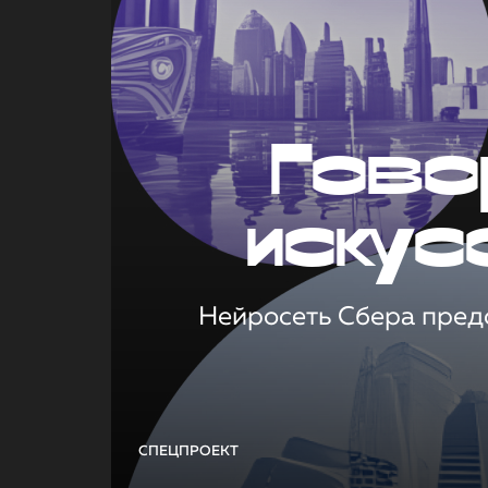
Гово
искус
Нейросеть Сбера предс
СПЕЦПРОЕКТ