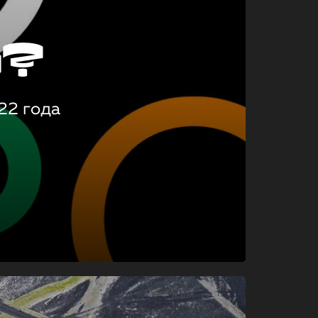
о?
22 года