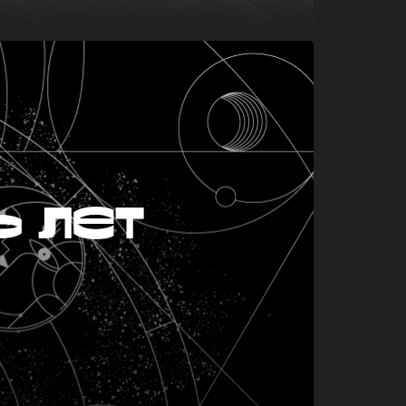
ь лет