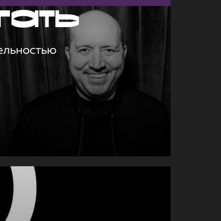
гать
ельностью