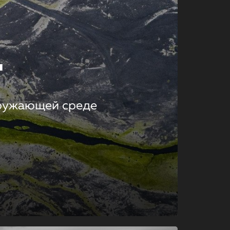
т
кружающей среде