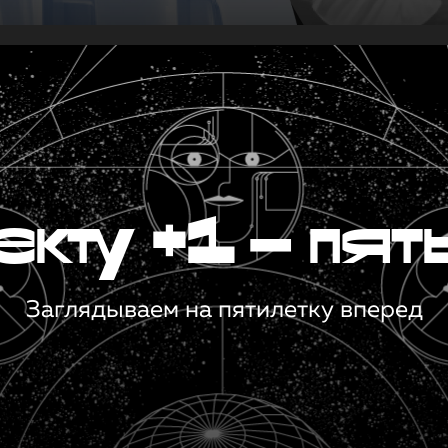
кту +1 — пят
Заглядываем на пятилетку вперед