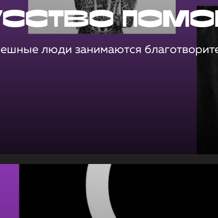
усство помо
пешные люди занимаются благотворит