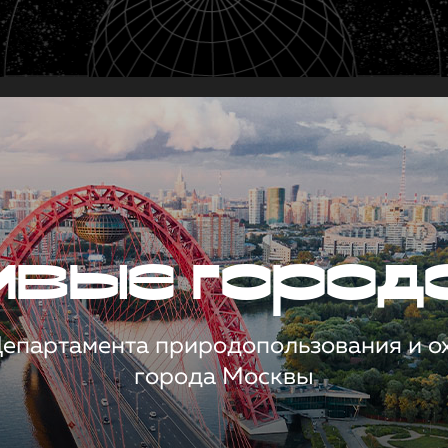
чивые город
 Департамента природопользования и 
города Москвы