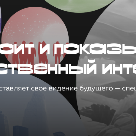
рит и показ
ственный инт
тавляет свое видение будущего — спец