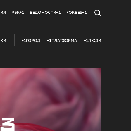
МИЯ
РБК+1
ВЕДОМОСТИ+1
FORBES+1
ИКИ
+1ГОРОД
+1ПЛАТФОРМА
+1ЛЮДИ
23