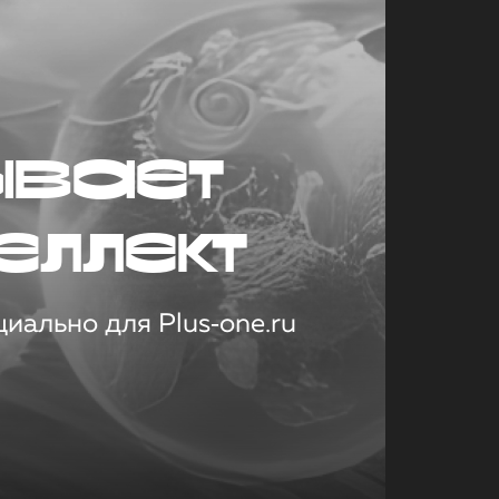
ывает
еллект
иально для Plus‑one.ru