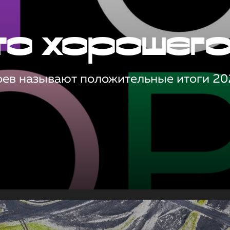
то хорошег
оев называют положительные итоги 20