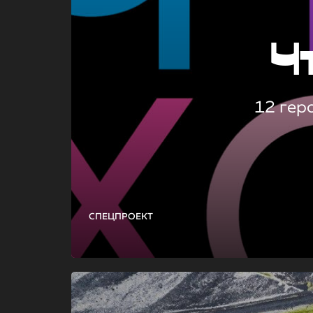
Ч
12 гер
СПЕЦПРОЕКТ