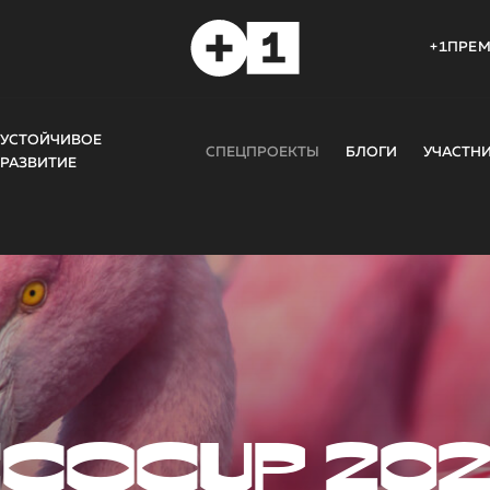
+1ПРЕ
УСТОЙЧИВОЕ
СПЕЦПРОЕКТЫ
БЛОГИ
УЧАСТН
РАЗВИТИЕ
COCUP 20