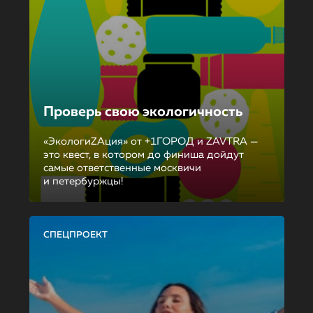
Проверь свою экологичность
«ЭкологиZAция» от +1ГОРОД и ZAVTRA —
это квест, в котором до финиша дойдут
самые ответственные москвичи
и петербуржцы!
СПЕЦПРОЕКТ