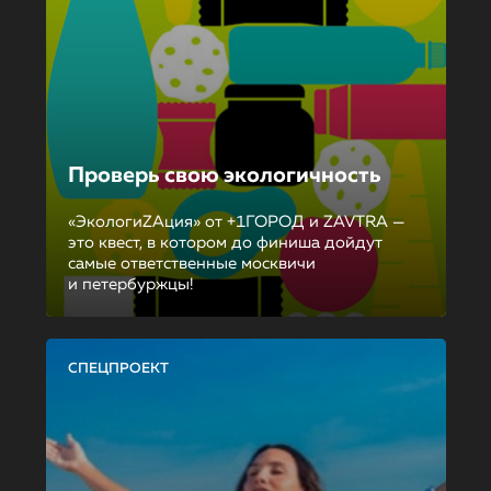
Проверь свою экологичность
«ЭкологиZAция» от +1ГОРОД и ZAVTRA —
это квест, в котором до финиша дойдут
самые ответственные москвичи
и петербуржцы!
СПЕЦПРОЕКТ