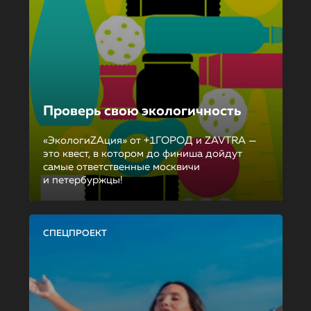
Проверь свою экологичность
«ЭкологиZAция» от +1ГОРОД и ZAVTRA —
это квест, в котором до финиша дойдут
самые ответственные москвичи
и петербуржцы!
СПЕЦПРОЕКТ