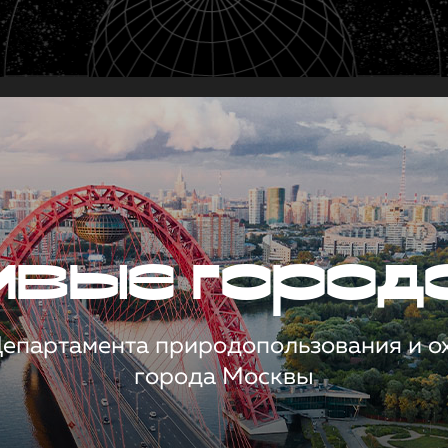
чивые город
 Департамента природопользования и 
города Москвы