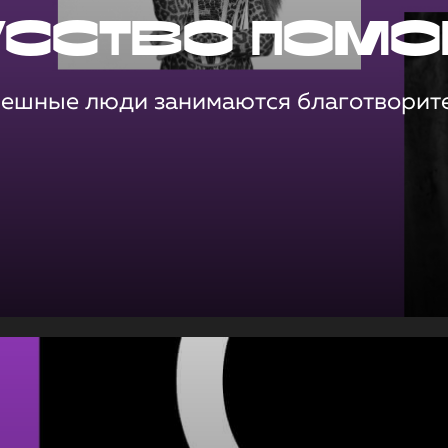
усство помо
пешные люди занимаются благотворит