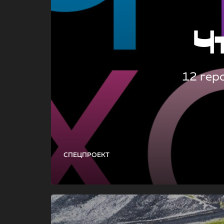
Ч
12 гер
СПЕЦПРОЕКТ