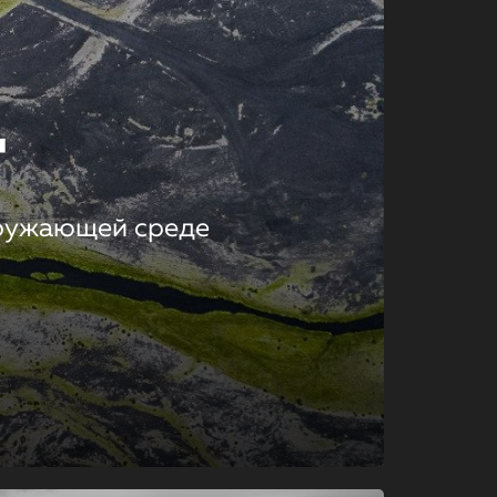
т
кружающей среде