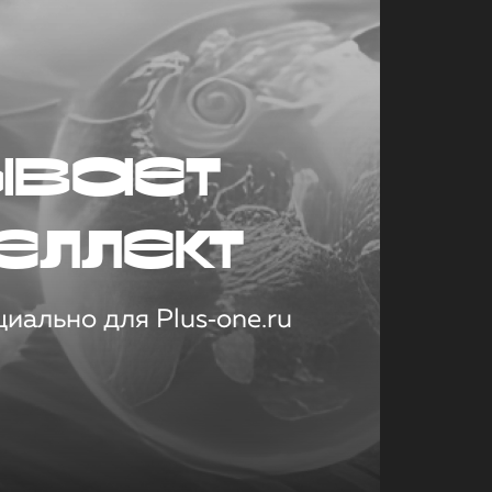
ывает
еллект
иально для Plus‑one.ru