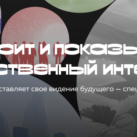
рит и показ
ственный инт
тавляет свое видение будущего — спец