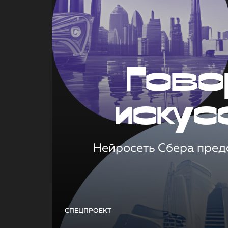
Гово
искус
Нейросеть Сбера предс
СПЕЦПРОЕКТ