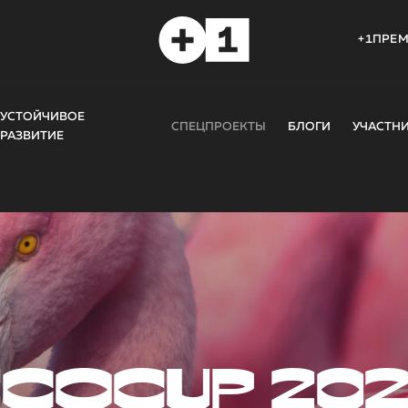
+1ПРЕ
УСТОЙЧИВОЕ
СПЕЦПРОЕКТЫ
БЛОГИ
УЧАСТН
РАЗВИТИЕ
COCUP 20