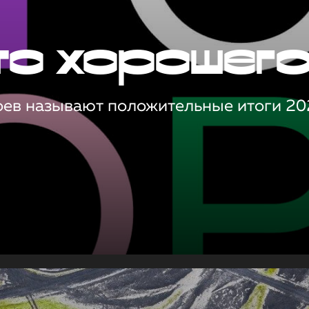
то хорошег
оев называют положительные итоги 20