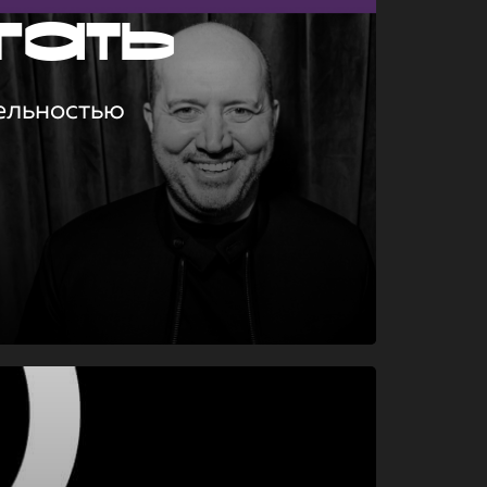
гать
ельностью