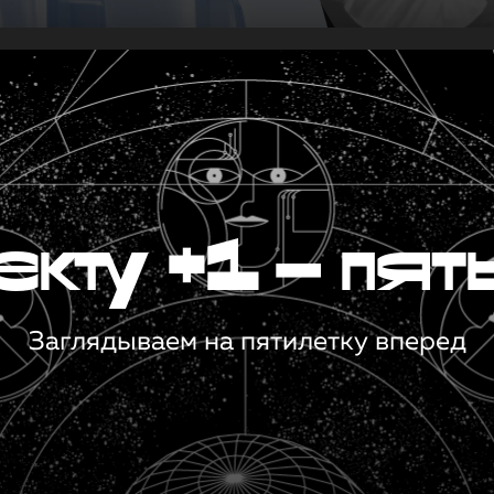
кту +1 — пят
Заглядываем на пятилетку вперед