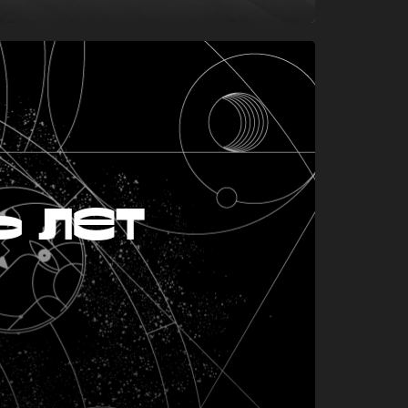
ь лет