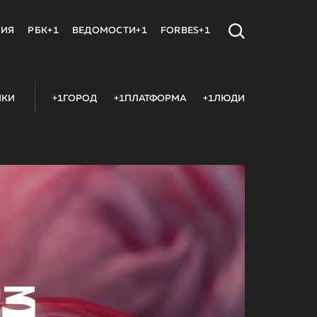
МИЯ
РБК+1
ВЕДОМОСТИ+1
FORBES+1
ИКИ
+1ГОРОД
+1ПЛАТФОРМА
+1ЛЮДИ
23