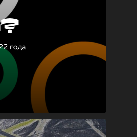
о?
22 года