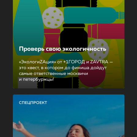
Проверь свою экологичность
«ЭкологиZAция» от +1ГОРОД и ZAVTRA —
это квест, в котором до финиша дойдут
самые ответственные москвичи
и петербуржцы!
СПЕЦПРОЕКТ