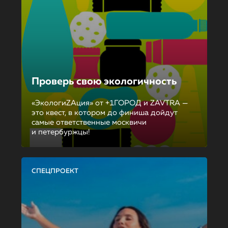
Проверь свою экологичность
«ЭкологиZAция» от +1ГОРОД и ZAVTRA —
это квест, в котором до финиша дойдут
самые ответственные москвичи
и петербуржцы!
СПЕЦПРОЕКТ