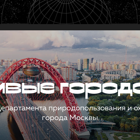
чивые город
 Департамента природопользования и 
города Москвы