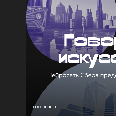
Гово
искус
Нейросеть Сбера предс
СПЕЦПРОЕКТ