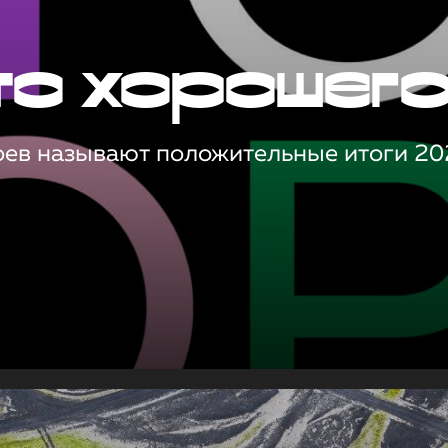
то хорошег
оев называют положительные итоги 20