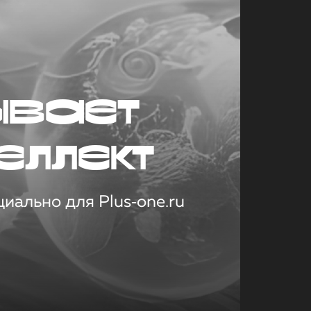
ывает
еллект
иально для Plus‑one.ru