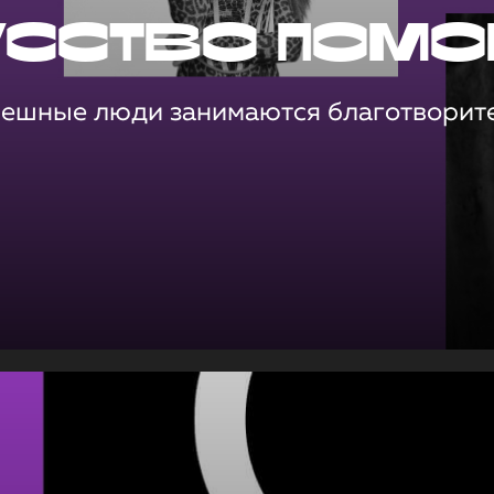
усство помо
пешные люди занимаются благотворит