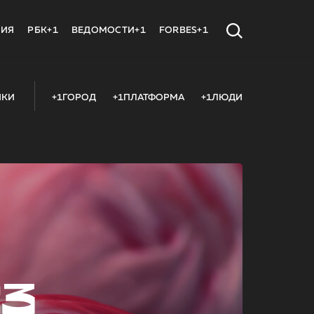
МИЯ
РБК+1
ВЕДОМОСТИ+1
FORBES+1
ИКИ
+1ГОРОД
+1ПЛАТФОРМА
+1ЛЮДИ
23