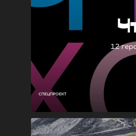
Ч
12 гер
СПЕЦПРОЕКТ