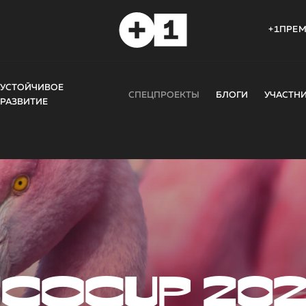
+1ПРЕ
УСТОЙЧИВОЕ
СПЕЦПРОЕКТЫ
БЛОГИ
УЧАСТН
РАЗВИТИЕ
COCUP 20