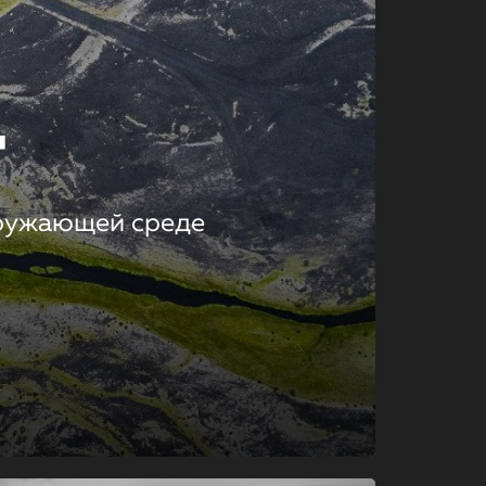
т
кружающей среде