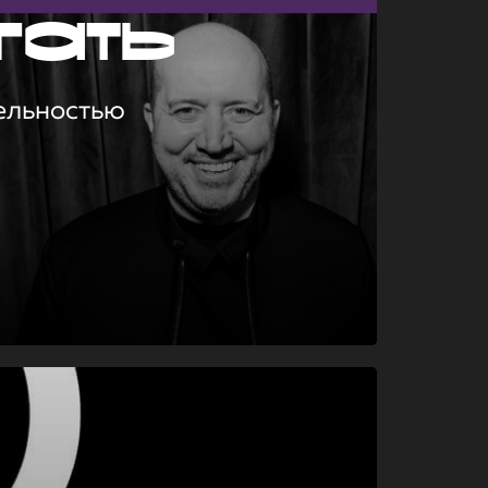
гать
ельностью