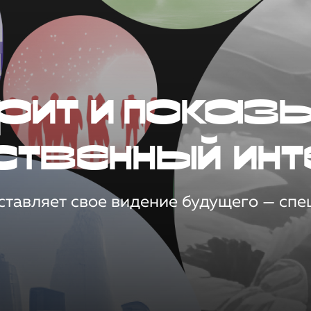
рит и показ
ственный инт
тавляет свое видение будущего — спец