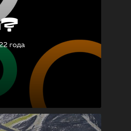
о?
22 года