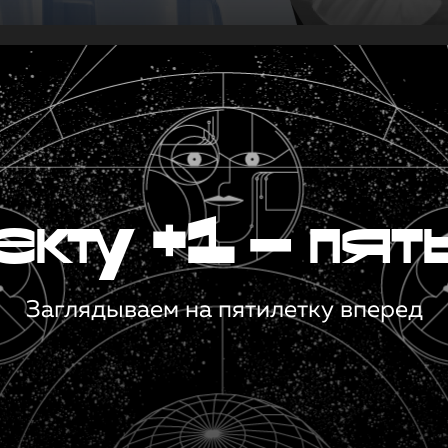
кту +1 — пят
Заглядываем на пятилетку вперед