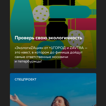
Проверь свою экологичность
«ЭкологиZAция» от +1ГОРОД и ZAVTRA —
это квест, в котором до финиша дойдут
самые ответственные москвичи
и петербуржцы!
СПЕЦПРОЕКТ