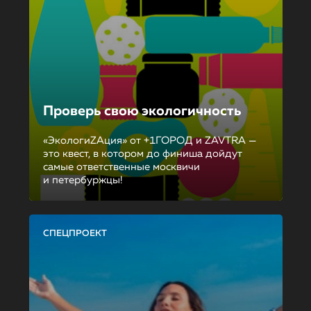
Проверь свою экологичность
«ЭкологиZAция» от +1ГОРОД и ZAVTRA —
это квест, в котором до финиша дойдут
самые ответственные москвичи
и петербуржцы!
СПЕЦПРОЕКТ