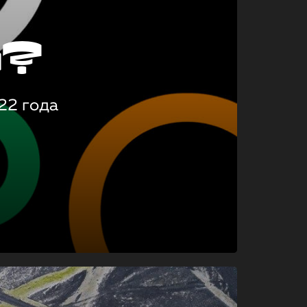
о?
22 года