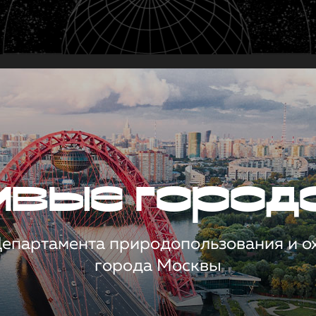
чивые город
 Департамента природопользования и 
города Москвы