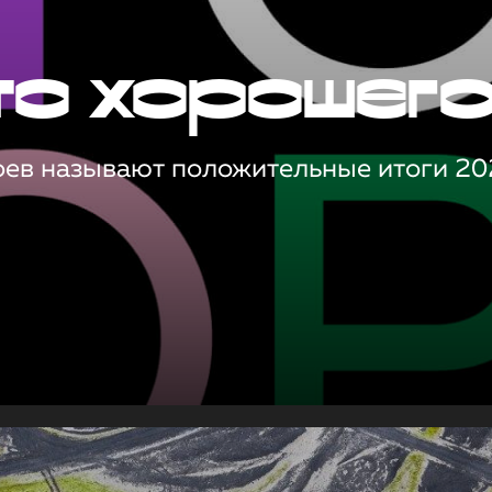
то хорошег
оев называют положительные итоги 20