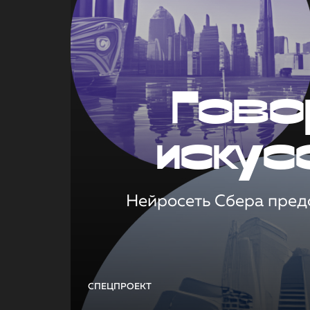
Гово
искус
Нейросеть Сбера предс
СПЕЦПРОЕКТ