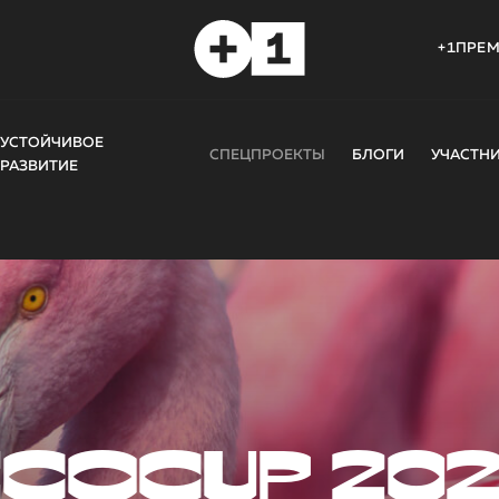
+1ПРЕ
УСТОЙЧИВОЕ
СПЕЦПРОЕКТЫ
БЛОГИ
УЧАСТН
РАЗВИТИЕ
COCUP 20