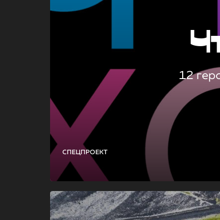
Ч
12 гер
СПЕЦПРОЕКТ