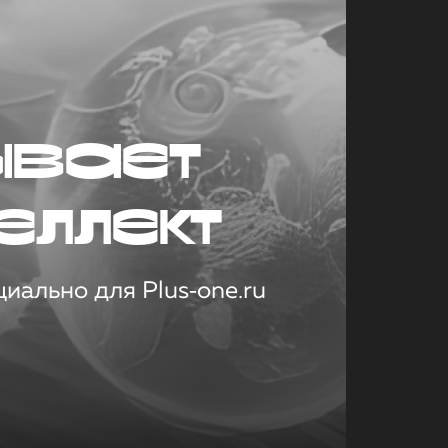
ывает
еллект
иально для Plus‑one.ru