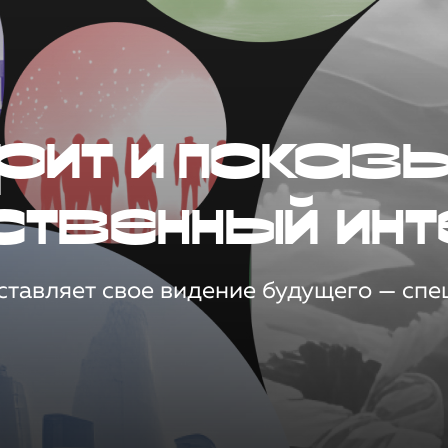
рит и показ
ственный инт
тавляет свое видение будущего — спец