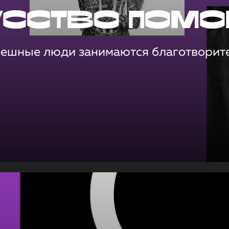
усство помо
пешные люди занимаются благотворит