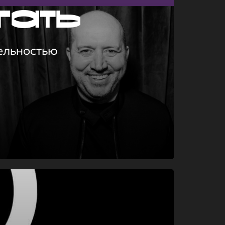
гать
ельностью