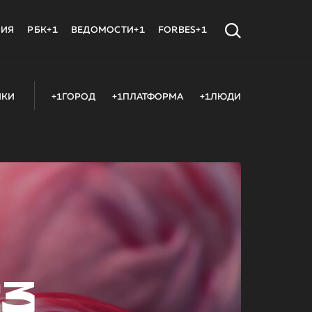
МИЯ
РБК+1
ВЕДОМОСТИ+1
FORBES+1
ИКИ
+1ГОРОД
+1ПЛАТФОРМА
+1ЛЮДИ
23