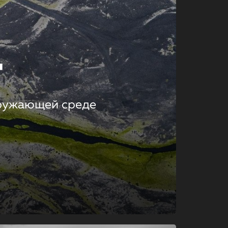
т
кружающей среде