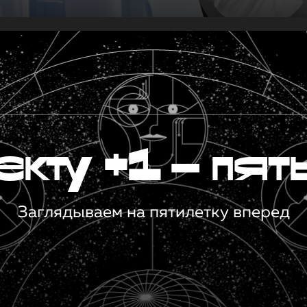
кту +1 — пят
Заглядываем на пятилетку вперед