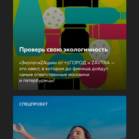
Проверь свою экологичность
«ЭкологиZAция» от +1ГОРОД и ZAVTRA —
это квест, в котором до финиша дойдут
самые ответственные москвичи
и петербуржцы!
СПЕЦПРОЕКТ