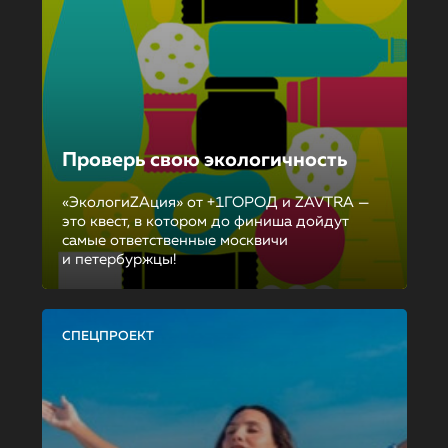
Проверь свою экологичность
«ЭкологиZAция» от +1ГОРОД и ZAVTRA —
это квест, в котором до финиша дойдут
самые ответственные москвичи
и петербуржцы!
СПЕЦПРОЕКТ