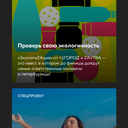
Проверь свою экологичность
«ЭкологиZAция» от +1ГОРОД и ZAVTRA —
это квест, в котором до финиша дойдут
самые ответственные москвичи
и петербуржцы!
СПЕЦПРОЕКТ