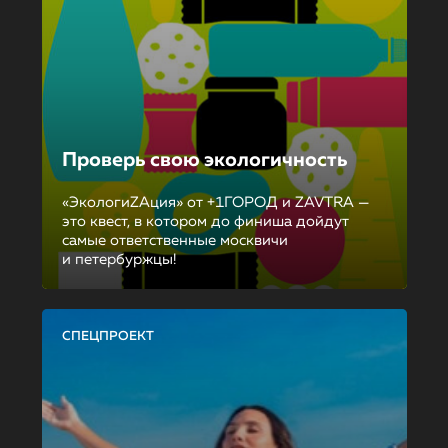
Проверь свою экологичность
«ЭкологиZAция» от +1ГОРОД и ZAVTRA —
это квест, в котором до финиша дойдут
самые ответственные москвичи
и петербуржцы!
СПЕЦПРОЕКТ