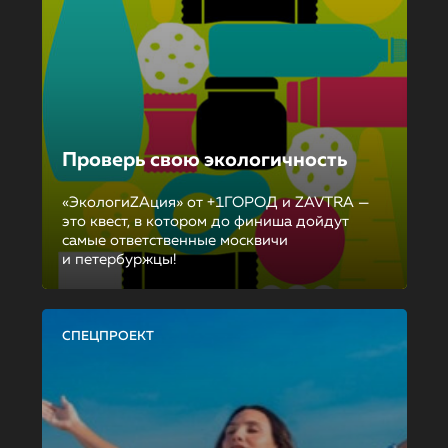
Проверь свою экологичность
«ЭкологиZAция» от +1ГОРОД и ZAVTRA —
это квест, в котором до финиша дойдут
самые ответственные москвичи
и петербуржцы!
СПЕЦПРОЕКТ