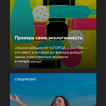
Проверь свою экологичность
«ЭкологиZAция» от +1ГОРОД и ZAVTRA —
это квест, в котором до финиша дойдут
самые ответственные москвичи
и петербуржцы!
СПЕЦПРОЕКТ