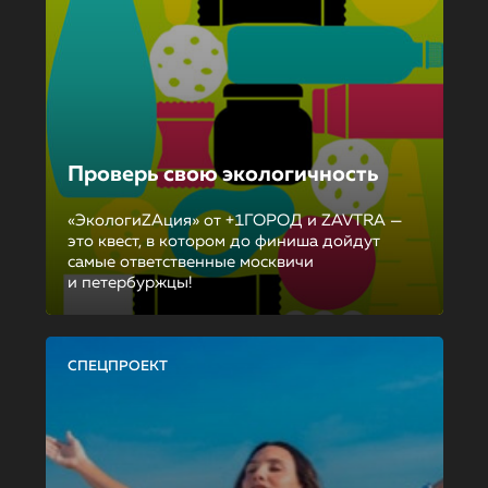
Проверь свою экологичность
«ЭкологиZAция» от +1ГОРОД и ZAVTRA —
это квест, в котором до финиша дойдут
самые ответственные москвичи
и петербуржцы!
СПЕЦПРОЕКТ