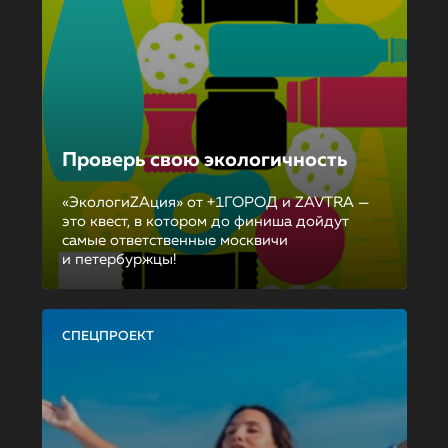
Проверь свою экологичность
«ЭкологиZAция» от +1ГОРОД и ZAVTRA —
это квест, в котором до финиша дойдут
самые ответственные москвичи
и петербуржцы!
СПЕЦПРОЕКТ