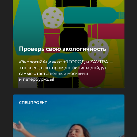
Проверь свою экологичность
«ЭкологиZAция» от +1ГОРОД и ZAVTRA —
это квест, в котором до финиша дойдут
самые ответственные москвичи
и петербуржцы!
СПЕЦПРОЕКТ