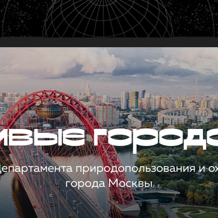
чивые город
 Департамента природопользования и 
города Москвы