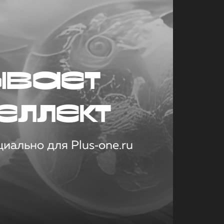
ывает
еллект
иально для Plus‑one.ru