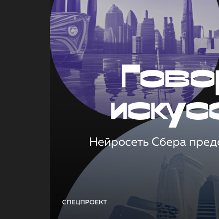
Гово
искус
Нейросеть Сбера предс
СПЕЦПРОЕКТ