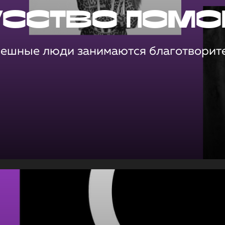
усство помо
пешные люди занимаются благотворит