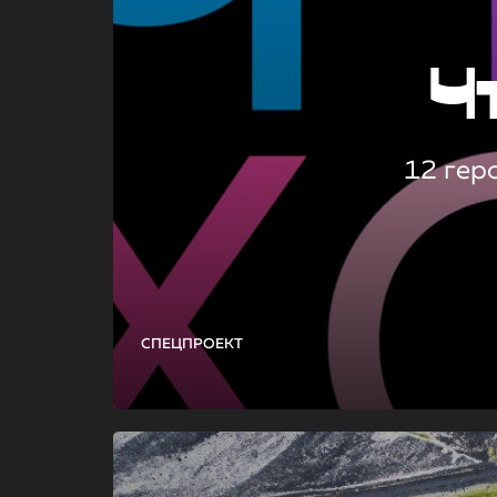
Ч
12 гер
СПЕЦПРОЕКТ