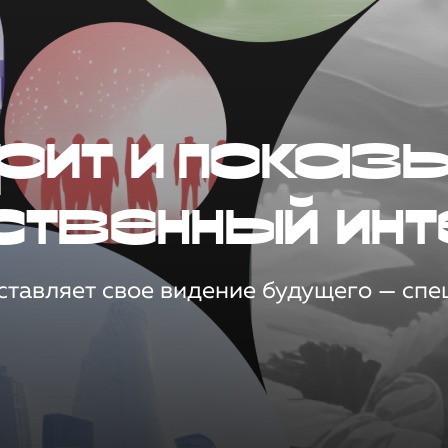
рит и показ
ственный инт
тавляет свое видение будущего — спец