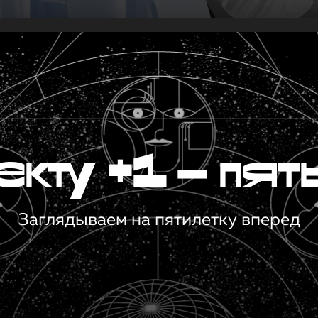
кту +1 — пят
Заглядываем на пятилетку вперед