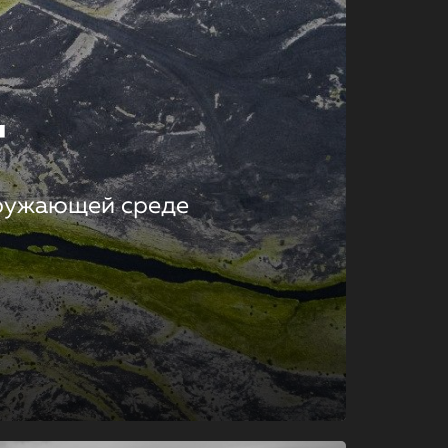
т
кружающей среде