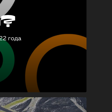
о?
22 года