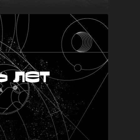
ь лет