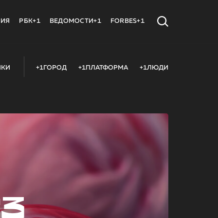
МИЯ
РБК+1
ВЕДОМОСТИ+1
FORBES+1
ИКИ
+1ГОРОД
+1ПЛАТФОРМА
+1ЛЮДИ
23