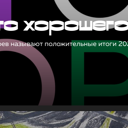
то хорошег
оев называют положительные итоги 20