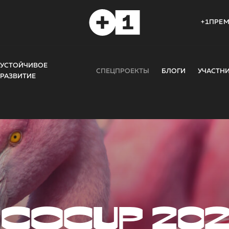
+1ПРЕ
УСТОЙЧИВОЕ
СПЕЦПРОЕКТЫ
БЛОГИ
УЧАСТН
РАЗВИТИЕ
COCUP 20