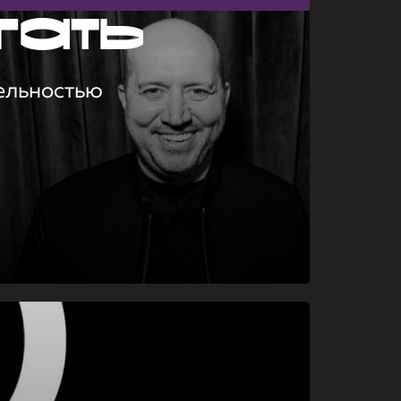
гать
ельностью