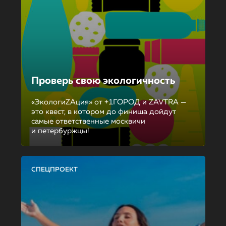
Проверь свою экологичность
«ЭкологиZAция» от +1ГОРОД и ZAVTRA —
это квест, в котором до финиша дойдут
самые ответственные москвичи
и петербуржцы!
СПЕЦПРОЕКТ