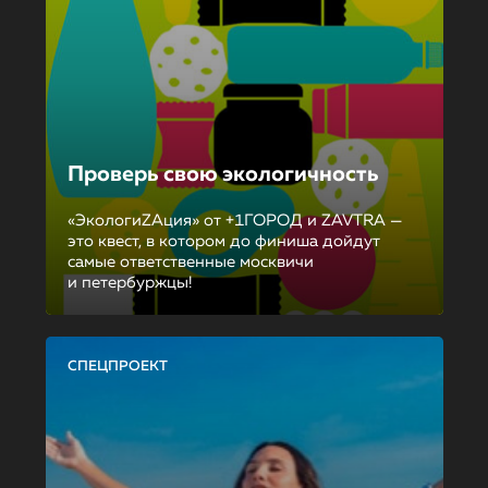
Проверь свою экологичность
«ЭкологиZAция» от +1ГОРОД и ZAVTRA —
это квест, в котором до финиша дойдут
самые ответственные москвичи
и петербуржцы!
СПЕЦПРОЕКТ