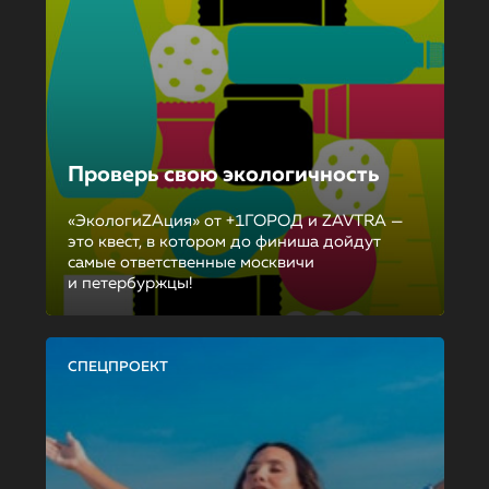
Проверь свою экологичность
«ЭкологиZAция» от +1ГОРОД и ZAVTRA —
это квест, в котором до финиша дойдут
самые ответственные москвичи
и петербуржцы!
СПЕЦПРОЕКТ