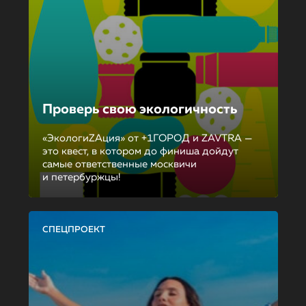
Проверь свою экологичность
«ЭкологиZAция» от +1ГОРОД и ZAVTRA —
это квест, в котором до финиша дойдут
самые ответственные москвичи
и петербуржцы!
СПЕЦПРОЕКТ