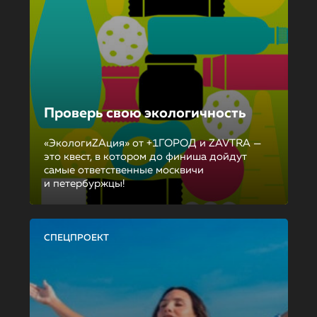
Проверь свою экологичность
«ЭкологиZAция» от +1ГОРОД и ZAVTRA —
это квест, в котором до финиша дойдут
самые ответственные москвичи
и петербуржцы!
СПЕЦПРОЕКТ