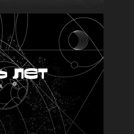
ь лет