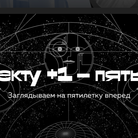
кту +1 — пят
Заглядываем на пятилетку вперед