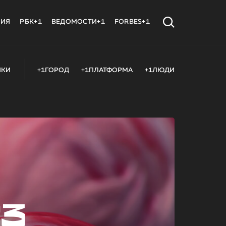
МИЯ
РБК+1
ВЕДОМОСТИ+1
FORBES+1
ИКИ
+1ГОРОД
+1ПЛАТФОРМА
+1ЛЮДИ
23