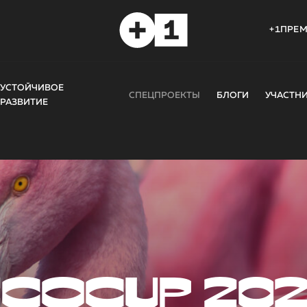
+1ПРЕ
УСТОЙЧИВОЕ
СПЕЦПРОЕКТЫ
БЛОГИ
УЧАСТН
РАЗВИТИЕ
COCUP 20