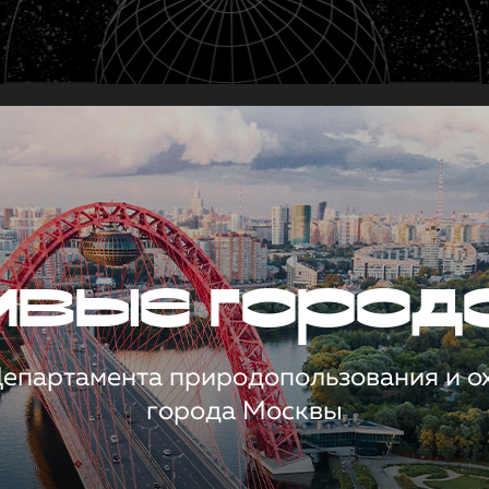
чивые город
 Департамента природопользования и 
города Москвы