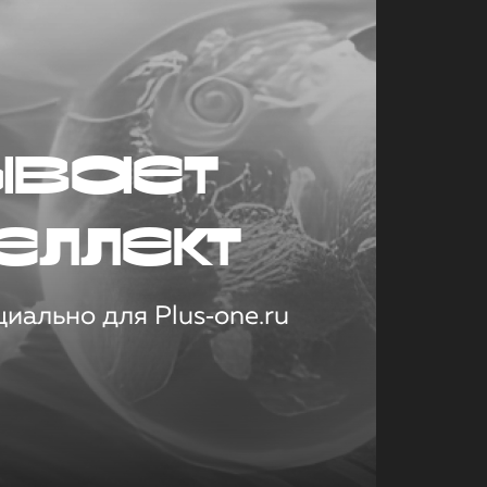
ывает
еллект
иально для Plus‑one.ru