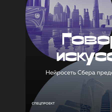
Гово
искус
Нейросеть Сбера предс
СПЕЦПРОЕКТ