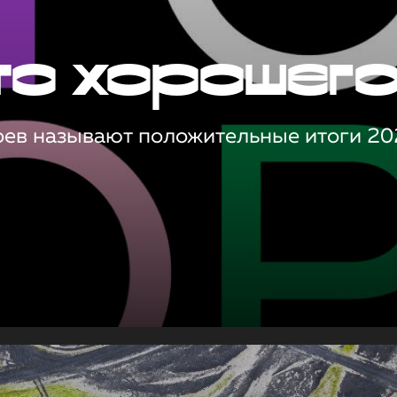
то хорошег
оев называют положительные итоги 20