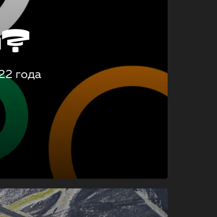
о?
22 года