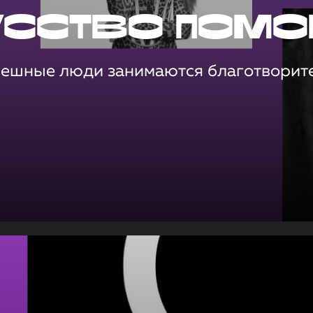
усство помо
пешные люди занимаются благотворит