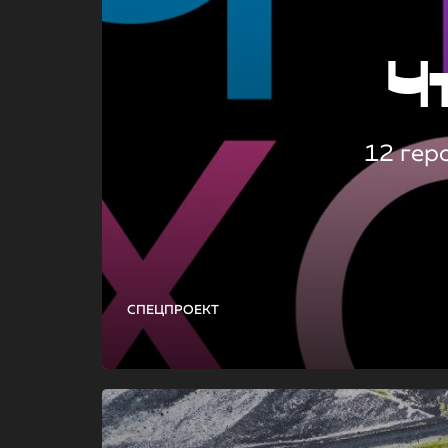
Ч
12 гер
СПЕЦПРОЕКТ