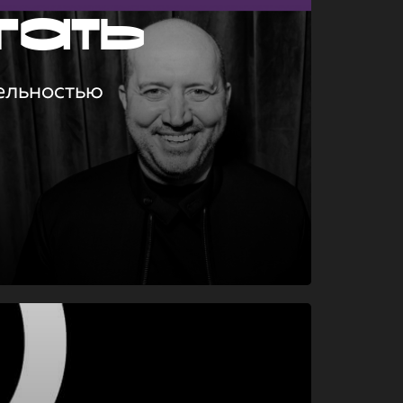
гать
ельностью