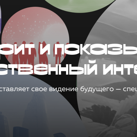
рит и показ
ственный инт
тавляет свое видение будущего — спец