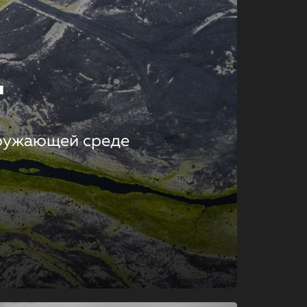
т
кружающей среде