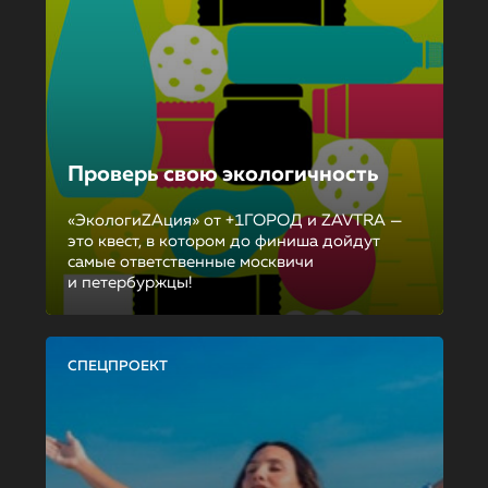
Проверь свою экологичность
«ЭкологиZAция» от +1ГОРОД и ZAVTRA —
это квест, в котором до финиша дойдут
самые ответственные москвичи
и петербуржцы!
СПЕЦПРОЕКТ