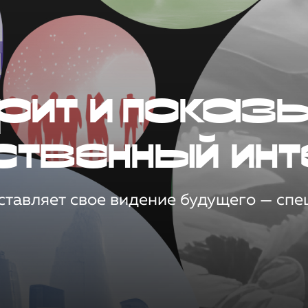
рит и показ
ственный инт
тавляет свое видение будущего — спец