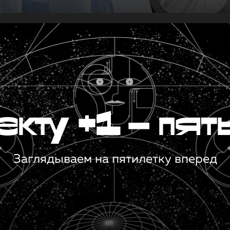
кту +1 — пят
Заглядываем на пятилетку вперед