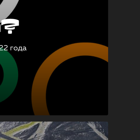
о?
22 года