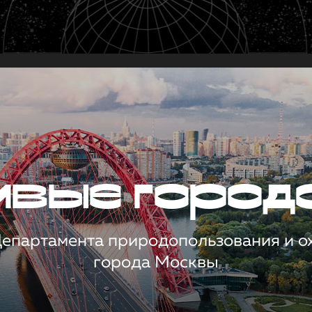
чивые город
 Департамента природопользования и 
города Москвы