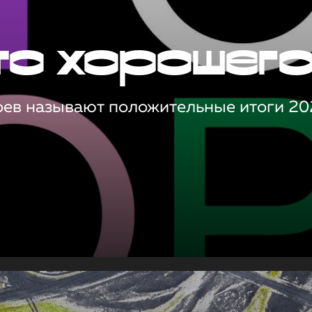
то хорошег
оев называют положительные итоги 20