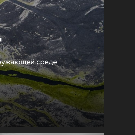
т
кружающей среде