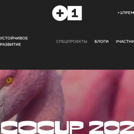
+1ПРЕ
УСТОЙЧИВОЕ
СПЕЦПРОЕКТЫ
БЛОГИ
УЧАСТН
РАЗВИТИЕ
COCUP 20