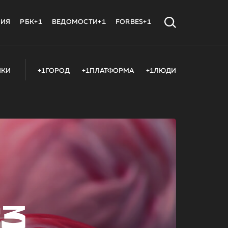
МИЯ
РБК+1
ВЕДОМОСТИ+1
FORBES+1
ИКИ
+1ГОРОД
+1ПЛАТФОРМА
+1ЛЮДИ
23