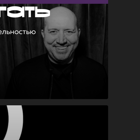
гать
ельностью