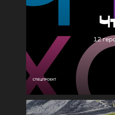
Ч
12 гер
СПЕЦПРОЕКТ