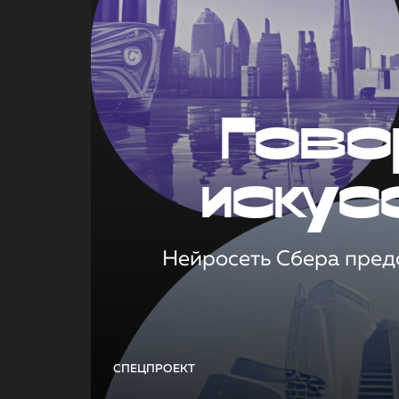
Гово
искус
Нейросеть Сбера предс
СПЕЦПРОЕКТ