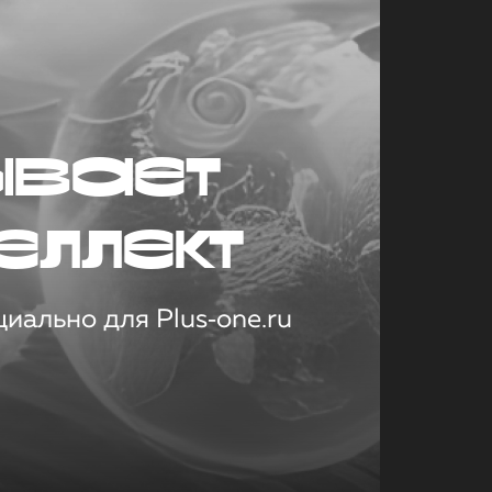
ывает
еллект
иально для Plus‑one.ru