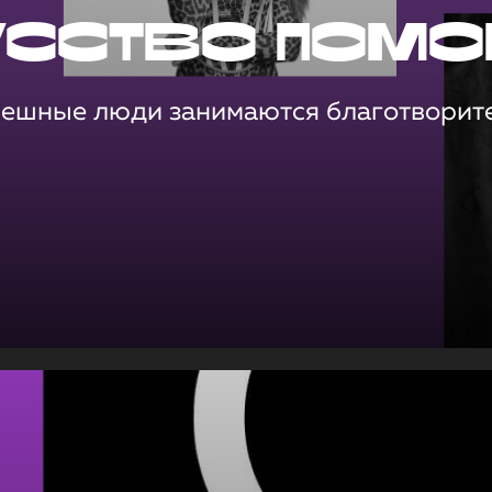
усство помо
пешные люди занимаются благотворит