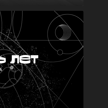
ь лет