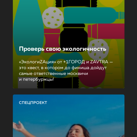
Проверь свою экологичность
«ЭкологиZAция» от +1ГОРОД и ZAVTRA —
это квест, в котором до финиша дойдут
самые ответственные москвичи
и петербуржцы!
СПЕЦПРОЕКТ