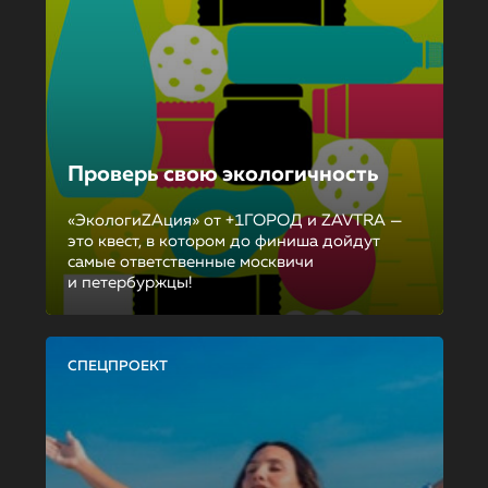
Проверь свою экологичность
«ЭкологиZAция» от +1ГОРОД и ZAVTRA —
это квест, в котором до финиша дойдут
самые ответственные москвичи
и петербуржцы!
СПЕЦПРОЕКТ