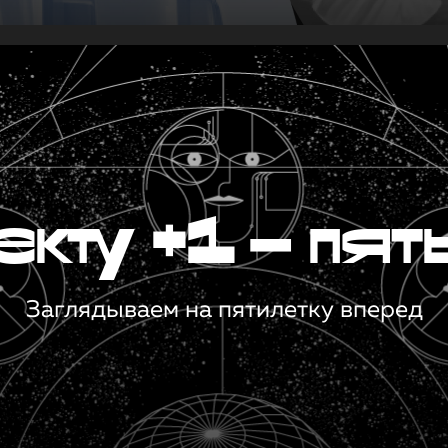
кту +1 — пят
Заглядываем на пятилетку вперед