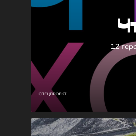
Ч
12 гер
СПЕЦПРОЕКТ