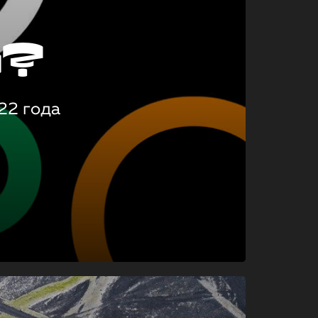
о?
22 года