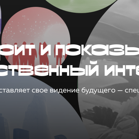
рит и показ
ственный инт
тавляет свое видение будущего — спец