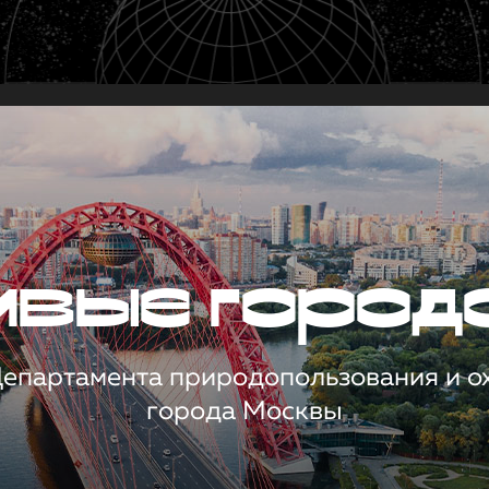
чивые город
 Департамента природопользования и 
города Москвы