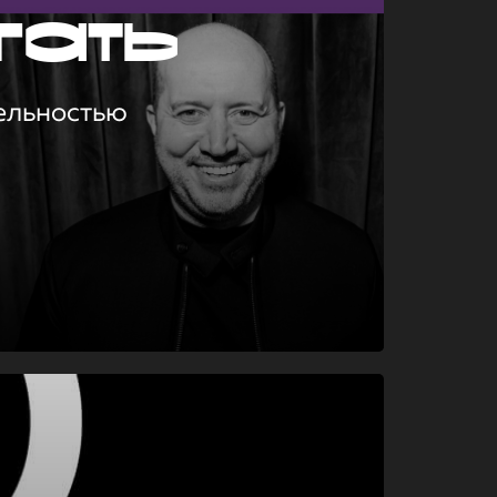
гать
ельностью