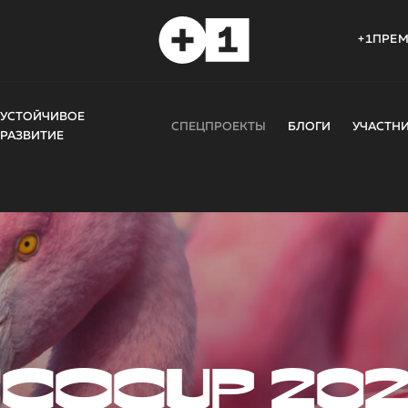
+1ПРЕ
УСТОЙЧИВОЕ
СПЕЦПРОЕКТЫ
БЛОГИ
УЧАСТН
РАЗВИТИЕ
COCUP 20