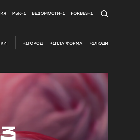
МИЯ
РБК+1
ВЕДОМОСТИ+1
FORBES+1
ИКИ
+1ГОРОД
+1ПЛАТФОРМА
+1ЛЮДИ
23