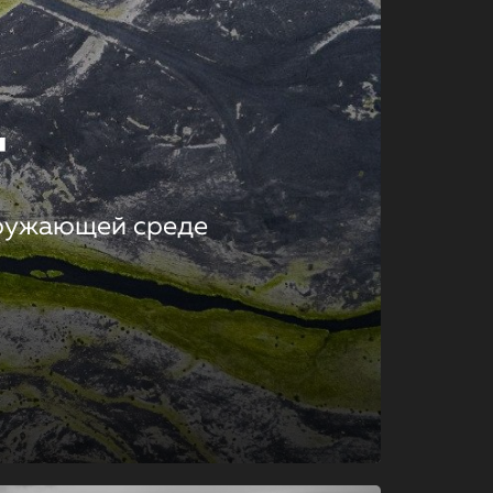
т
кружающей среде