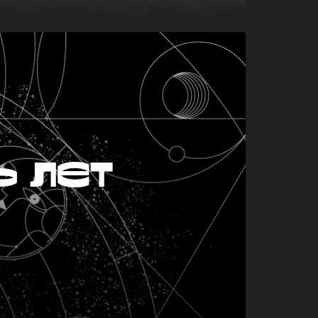
ь лет