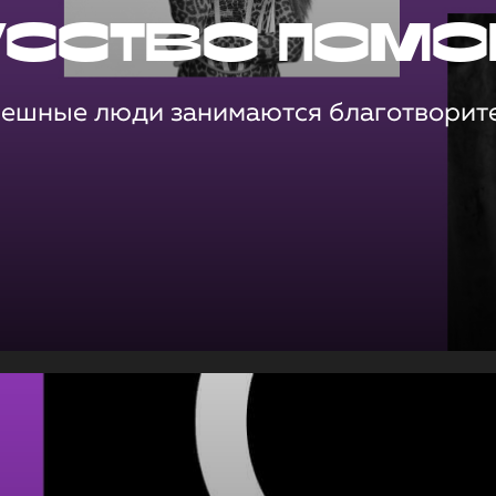
усство помо
пешные люди занимаются благотворит