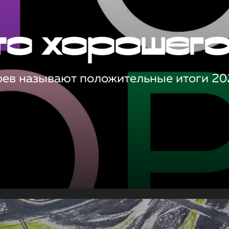
то хорошег
оев называют положительные итоги 20