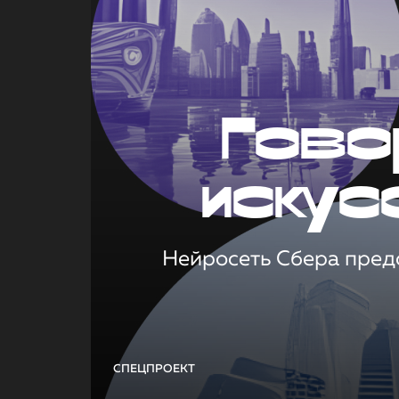
Гово
искус
Нейросеть Сбера предс
СПЕЦПРОЕКТ