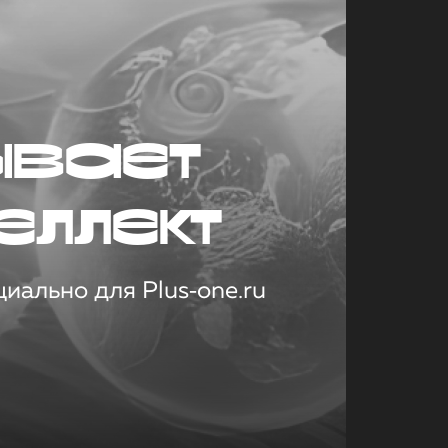
ывает
еллект
иально для Plus‑one.ru