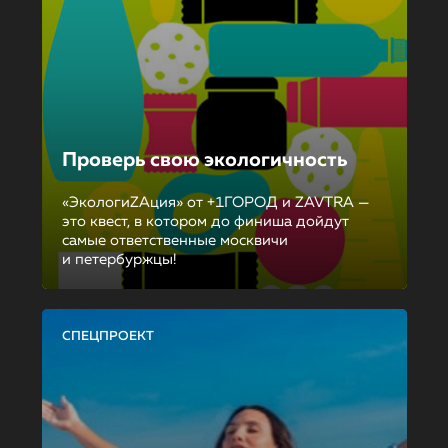
Проверь свою экологичность
«ЭкологиZAция» от +1ГОРОД и ZAVTRA —
это квест, в котором до финиша дойдут
самые ответственные москвичи
и петербуржцы!
СПЕЦПРОЕКТ