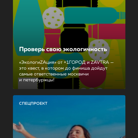
Проверь свою экологичность
«ЭкологиZAция» от +1ГОРОД и ZAVTRA —
это квест, в котором до финиша дойдут
самые ответственные москвичи
и петербуржцы!
СПЕЦПРОЕКТ