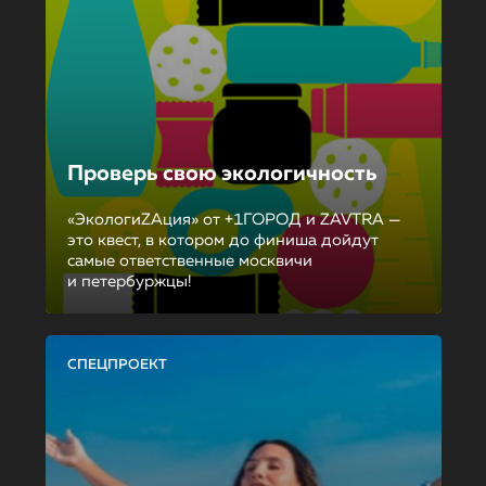
Проверь свою экологичность
«ЭкологиZAция» от +1ГОРОД и ZAVTRA —
это квест, в котором до финиша дойдут
самые ответственные москвичи
и петербуржцы!
СПЕЦПРОЕКТ