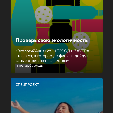
Проверь свою экологичность
«ЭкологиZAция» от +1ГОРОД и ZAVTRA —
это квест, в котором до финиша дойдут
самые ответственные москвичи
и петербуржцы!
СПЕЦПРОЕКТ