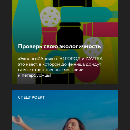
Проверь свою экологичность
«ЭкологиZAция» от +1ГОРОД и ZAVTRA —
это квест, в котором до финиша дойдут
самые ответственные москвичи
и петербуржцы!
СПЕЦПРОЕКТ