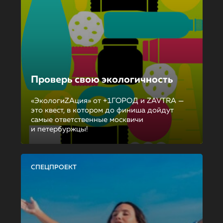
Проверь свою экологичность
«ЭкологиZAция» от +1ГОРОД и ZAVTRA —
это квест, в котором до финиша дойдут
самые ответственные москвичи
и петербуржцы!
СПЕЦПРОЕКТ