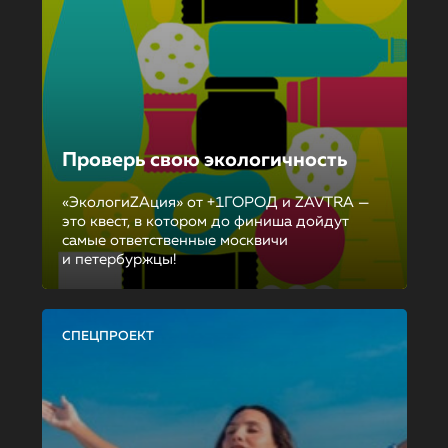
Проверь свою экологичность
«ЭкологиZAция» от +1ГОРОД и ZAVTRA —
это квест, в котором до финиша дойдут
самые ответственные москвичи
и петербуржцы!
СПЕЦПРОЕКТ