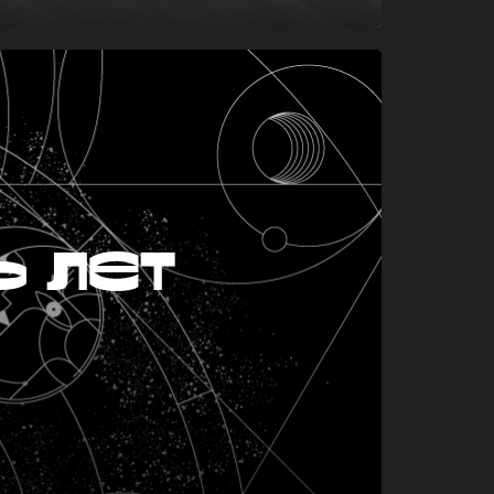
ь лет