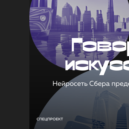
Гово
искус
Нейросеть Сбера предс
СПЕЦПРОЕКТ