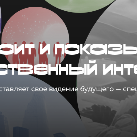
рит и показ
ственный инт
тавляет свое видение будущего — спец