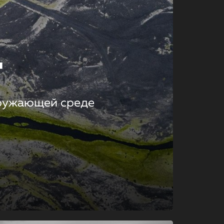
т
кружающей среде