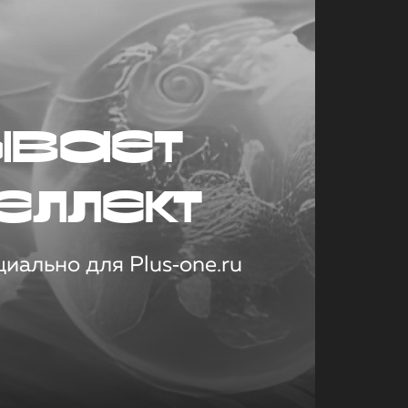
ывает
еллект
иально для Plus‑one.ru