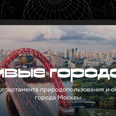
чивые город
 Департамента природопользования и 
города Москвы