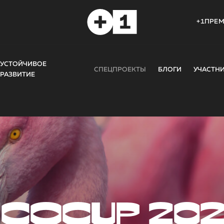
+1ПРЕ
УСТОЙЧИВОЕ
СПЕЦПРОЕКТЫ
БЛОГИ
УЧАСТН
РАЗВИТИЕ
COCUP 20