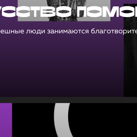
усство помо
пешные люди занимаются благотворит