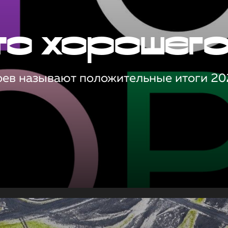
то хорошег
оев называют положительные итоги 20