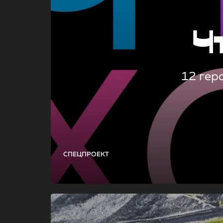
Ч
12 гер
СПЕЦПРОЕКТ