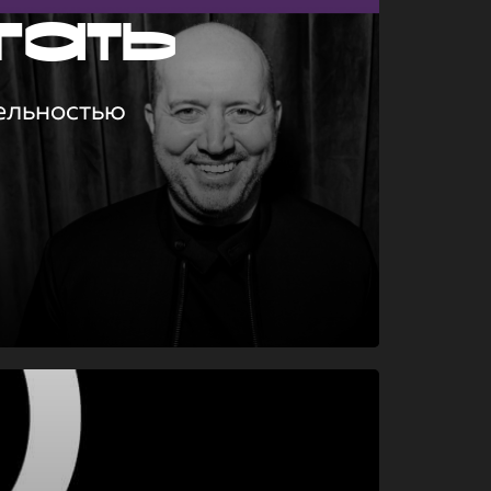
гать
ельностью