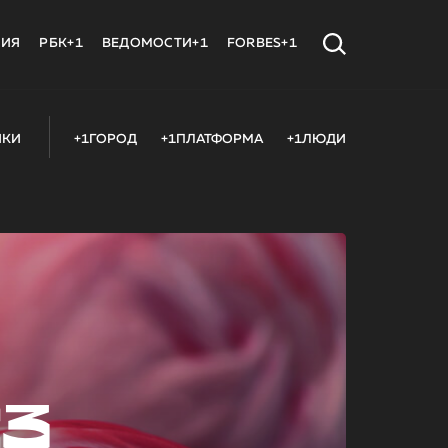
МИЯ
РБК+1
ВЕДОМОСТИ+1
FORBES+1
ИКИ
+1ГОРОД
+1ПЛАТФОРМА
+1ЛЮДИ
23