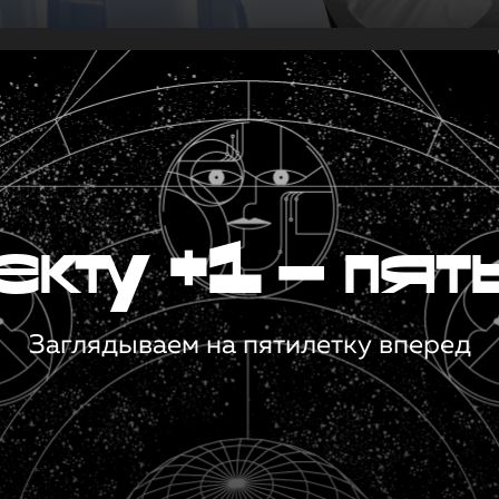
кту +1 — пят
Заглядываем на пятилетку вперед