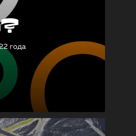
о?
22 года