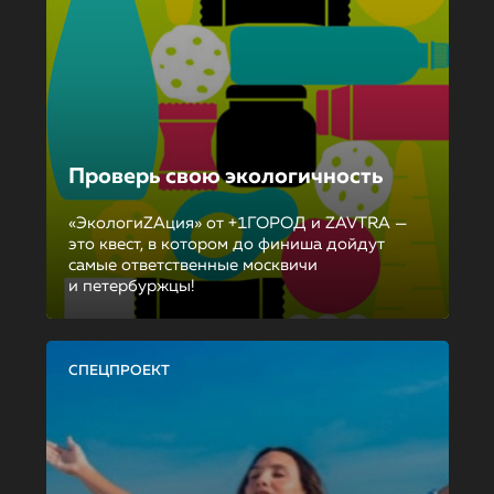
Проверь свою экологичность
«ЭкологиZAция» от +1ГОРОД и ZAVTRA —
это квест, в котором до финиша дойдут
самые ответственные москвичи
и петербуржцы!
СПЕЦПРОЕКТ