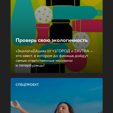
Проверь свою экологичность
«ЭкологиZAция» от +1ГОРОД и ZAVTRA —
это квест, в котором до финиша дойдут
самые ответственные москвичи
и петербуржцы!
СПЕЦПРОЕКТ