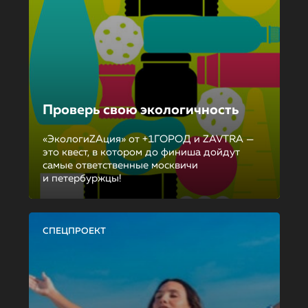
Проверь свою экологичность
«ЭкологиZAция» от +1ГОРОД и ZAVTRA —
это квест, в котором до финиша дойдут
самые ответственные москвичи
и петербуржцы!
СПЕЦПРОЕКТ