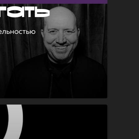
гать
ельностью