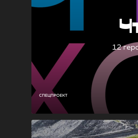
Ч
12 гер
СПЕЦПРОЕКТ