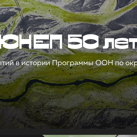
ЮНЕП 50 ле
ытий в истории Программы ООН по о