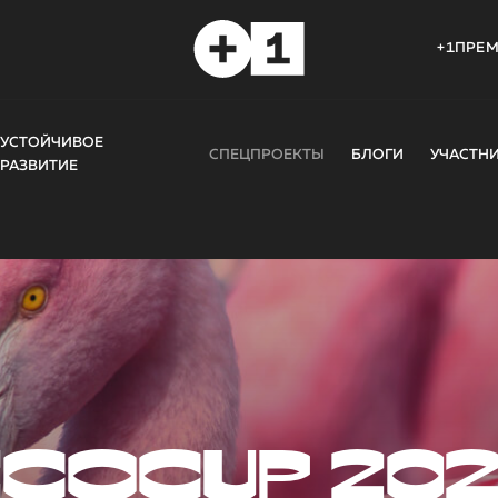
+1ПРЕ
УСТОЙЧИВОЕ
СПЕЦПРОЕКТЫ
БЛОГИ
УЧАСТН
РАЗВИТИЕ
COCUP 20