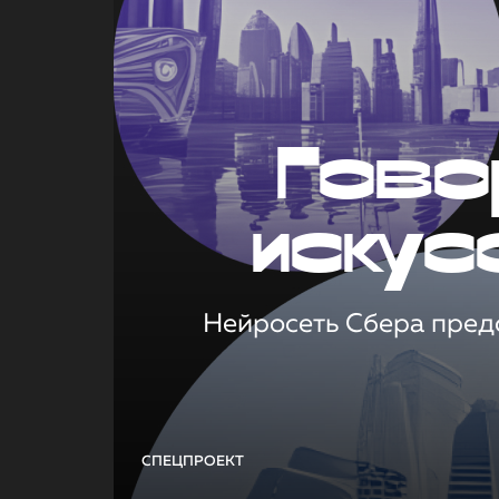
Гово
искус
Нейросеть Сбера предс
СПЕЦПРОЕКТ