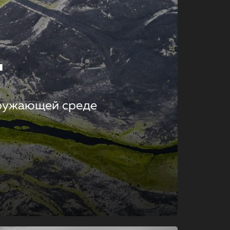
т
кружающей среде