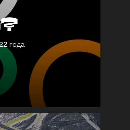
о?
22 года