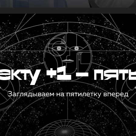
кту +1 — пят
Заглядываем на пятилетку вперед