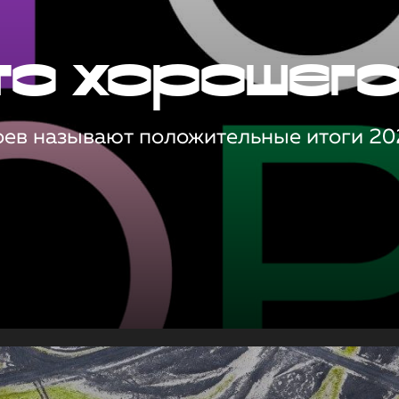
то хорошег
оев называют положительные итоги 20