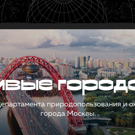
чивые город
 Департамента природопользования и 
города Москвы