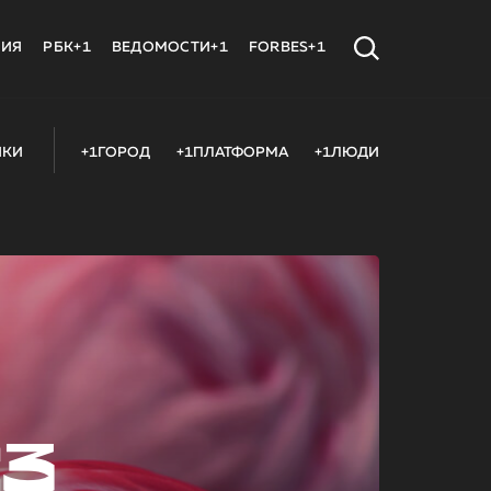
МИЯ
РБК+1
ВЕДОМОСТИ+1
FORBES+1
ИКИ
+1ГОРОД
+1ПЛАТФОРМА
+1ЛЮДИ
23