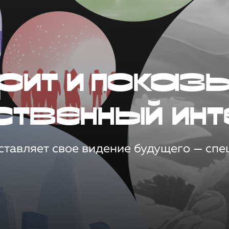
рит и показ
ственный инт
тавляет свое видение будущего — спец