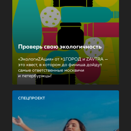
Проверь свою экологичность
«ЭкологиZAция» от +1ГОРОД и ZAVTRA —
это квест, в котором до финиша дойдут
самые ответственные москвичи
и петербуржцы!
СПЕЦПРОЕКТ