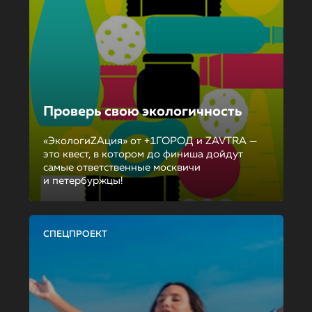
Проверь свою экологичность
«ЭкологиZAция» от +1ГОРОД и ZAVTRA —
это квест, в котором до финиша дойдут
самые ответственные москвичи
и петербуржцы!
СПЕЦПРОЕКТ